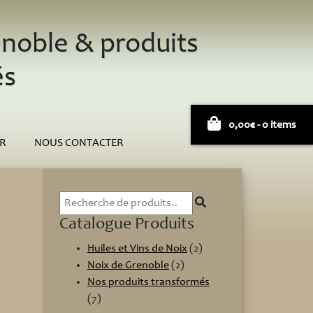
noble & produits
és
0,00
€
- 0 items
R
NOUS CONTACTER
Recherche
pour :
Catalogue Produits
Huiles et Vins de Noix
(2)
Noix de Grenoble
(2)
Nos produits transformés
(7)